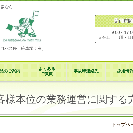
相談なら
受付時間
9:00～17:0
定休日：土曜・日
丁目バス停 駐車場：有）
よくある
品のご案内
事故時連絡先
採用情
ご質問
客様本位の業務運営に関する
トップペ